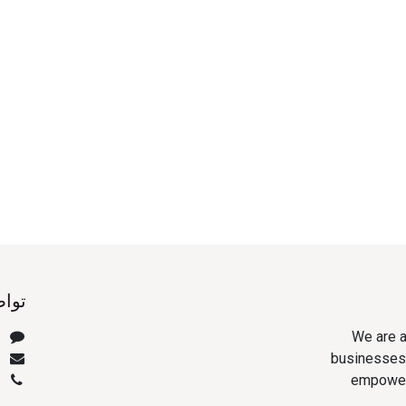
تواص
We are a
ت
m
businesses 
3
empower 